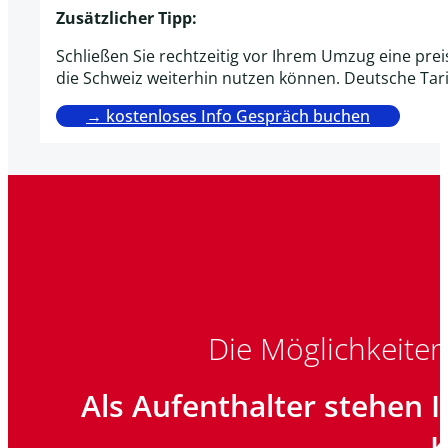
Zusätzlicher Tipp:
Schließen Sie rechtzeitig vor Ihrem Umzug eine pre
die Schweiz weiterhin nutzen können. Deutsche Tarife
→ kostenloses Info Gespräch buchen
Die Möglichkeite
Als Aufenthalter stehen 
K