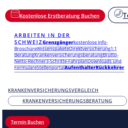
T
Kostenlose Erstberatung Buchen
ARBEITEN IN DER
SCHWEIZ
Grenzgänger
kostenlose Info-
Broschüre
Wissenspakete
Direktversicherung
1:1
Beratung
Krankenversicherungsberatung
Brutto-
Netto-Rechner
3-Schritte-Fahrplan
Downloads und
Formulare
Stellenportal
Aufenthalter
Rückkehrer
KRANKENVERSICHERUNGSVERGLEICH
KRANKENVERSICHERUNGSBERATUNG
Termin Buchen