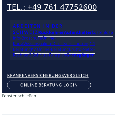
TEL.: +49 761 47752600
ARBEITEN IN DER
SCHWEIZ
Rückkehrer
Aufenthalter
kostenlose
Info-Broschüre
Online-
Kurs/Wissenspakete
Direktversicherung
1:1
Beratung
KV Online-Beratung
Brutto-Netto-
Rechner
3-Schritte-Fahrplan
Grenzgänger
KRANKENVERSICHERUNGSVERGLEICH
ONLINE BERATUNG LOGIN
Fenster schließen